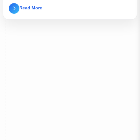
Read More
 কে ভি জেনারেটর ইউনিট ক্রয়ের দরপত্র”