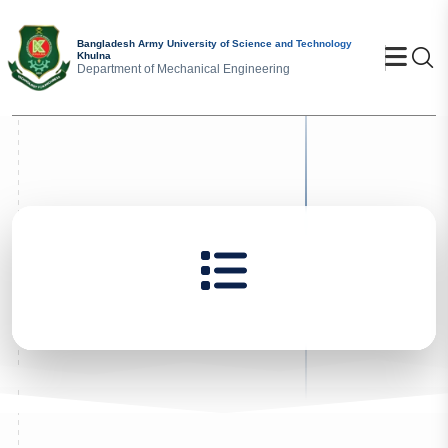
Bangladesh Army University of Science and Technology
Se
Khulna
Department of Mechanical Engineering